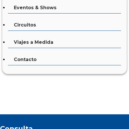
Eventos & Shows
Circuitos
Viajes a Medida
Contacto
Para poder contestar sus consultas
rogamos completar el siguiente cuadro con
Consulta
todos los datos requeridos.